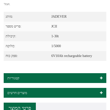
ועוד.
JADEVER
מותג:
JCII
פריט מספר:
1-30t
קיבולת:
1/5000
חֲלוּקָה:
6V10Ah rechargeable battery
ספק כוח:
קטגוריות
מוצרים חדשים
פרטי המוצר