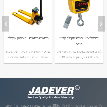
דיגיטלי מיני תולה שקילה קריין
משאית משאית עם מחוון שקילה
סולם
ג'אדברמציעה באיכות גבוההדיגיטלי מיני
בנוי כדי לקחת את הדפיקות של שימוש
קריין סולם 300kg / 660lbs, קל
תעשייתי, JADEVER משאית נייד
לשאת, עבור לוגיסטי, אקספרס.
משאית מביאים את הסולם לטעון
במקום להעביר את העומס ל Scale.
ג'אדברנוסדה בחודש יולי 1986. 1986. במהלךהשנים הראשונות של הקיום,