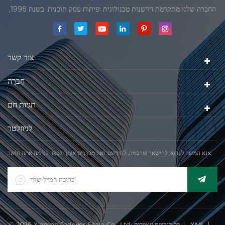
החברה שלנו מתקדמת חדשנות טכנולוגית ופיתוח עסק תוכנית. בשנת 1998,
החברה שלנו השיגה את המטרה האיכותי, כאשר הראשון של המוצרים שלנו
קיבל אישור מן הארגון הבינלאומי של משפטי מטרולוגיה. בשנת 1999, שיאמן
ג'אדברסולם ושות 'בע"מהיה
צור קשר
חֶברָה
תגיות חם
לניוזלטר
אנא המשך לקרוא, להישאר פורסמה, להירשם, ואנו מברכים אותך לספר לנו מה אתה חושב.
|
XML
© 2026 Xiamen Jadever Scale Co., Ltd. כל הזכויות שמורות. |