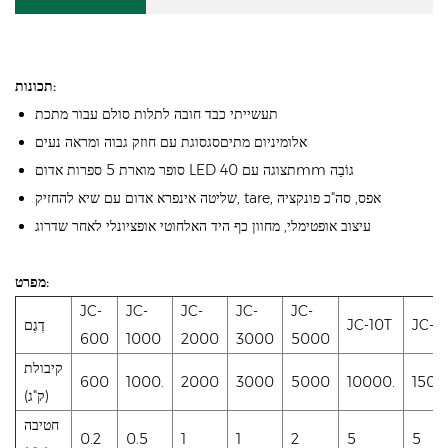
תכונות:
תעשייתי כבד חובה לתלות סולם עבור מתכת
אלומיניום מתיםסגסוגת עם חוזק גבוה ומראה נעים
סופר מוארת 5 ספרות אדום LED תצוגה עם 40mm גוֹבַה
שליטה אינפרא אדום עם שיא להחזיק, tare, אפס, סה"כ פונקציה
עיצוב אופטימלי, מחוון כף היד האלחוטי אופציונלי לאחר שדרוג
מפרט:
JC-
JC-
JC-
JC-
JC-
JC-1
JC-10T
דֶגֶם
600
1000
2000
3000
5000
קיבולת
600
1000.
2000
3000
5000
10000.
1500
(ק"ג)
חטיבה
0.2
0.5
1
1
2
5
5