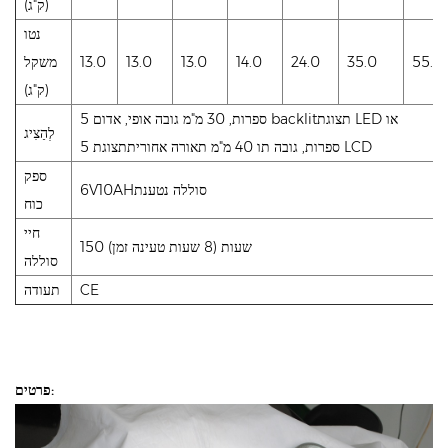
(ק"ג)
נטו
55.0
35.0
24.0
14.0
13.0
13.0
13.0
משקל
(ק"ג)
5 ספרות, 30 מ"מ גובה אופי, אדום backlitתצוגת LED או
לְהַצִיג
5 ספרות, גובה תו 40 מ"מ תאורה אחוריתתצוגת LCD
ספק
6V10AHסוללה נטענת
כוח
חיי
150 שעות (8 שעות טעינה זמן)
סוללה
CE
תעודה
פרטים: