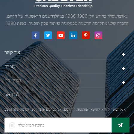
ג'אדברנוסדה בחודש יולי 1986. 1986. במהלךהשנים הראשונות של הקיום,
החברה שלנו מתקדמת חדשנות טכנולוגית ופיתוח עסק תוכנית. בשנת 1998,
החברה שלנו השיגה את המטרה האיכותי, כאשר הראשון של המוצרים שלנו
קיבל אישור מן הארגון הבינלאומי של משפטי מטרולוגיה. בשנת 1999, שיאמן
ג'אדברסולם ושות 'בע"מהיה
צור קשר
חֶברָה
תגיות חם
לניוזלטר
אנא המשך לקרוא, להישאר פורסמה, להירשם, ואנו מברכים אותך לספר לנו מה אתה חושב.