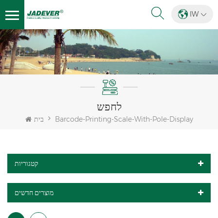
IW
לחפש
Barcode-Printing-Scale-With-Pole-Display
בית
קטגוריות
מוצרים חדשים