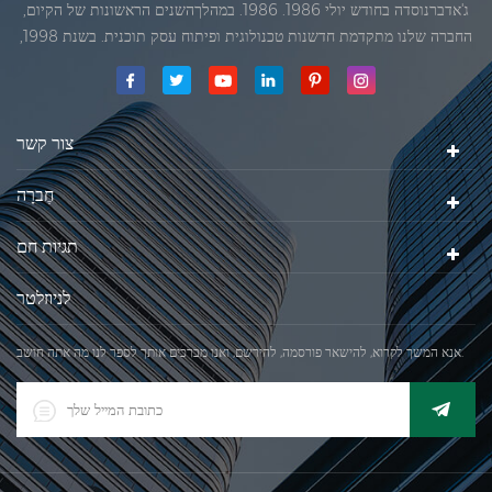
ג'אדברנוסדה בחודש יולי 1986. 1986. במהלךהשנים הראשונות של הקיום,
החברה שלנו מתקדמת חדשנות טכנולוגית ופיתוח עסק תוכנית. בשנת 1998,
החברה שלנו השיגה את המטרה האיכותי, כאשר הראשון של המוצרים שלנו
קיבל אישור מן הארגון הבינלאומי של משפטי מטרולוגיה. בשנת 1999, שיאמן
ג'אדברסולם ושות 'בע"מהיה
צור קשר
חֶברָה
תגיות חם
לניוזלטר
אנא המשך לקרוא, להישאר פורסמה, להירשם, ואנו מברכים אותך לספר לנו מה אתה חושב.