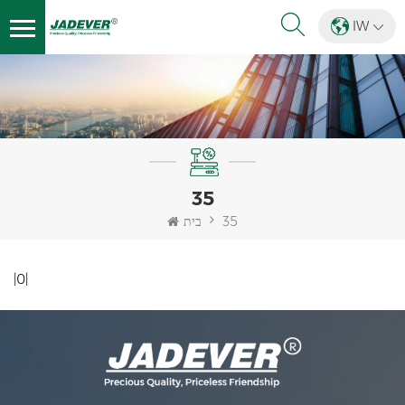
IW
35
35
בית
|0|