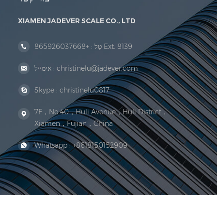
XIAMEN JADEVER SCALE CO., LTD
+865926037668 Ext. 8139
טַל :
christinelu@jadever.com
אימייל :
Skype :
christinelu0817
7F，No.40，Huli Avenue，Huli District，
Xiamen，Fujian，China
Whatsapp :
+8618150152909