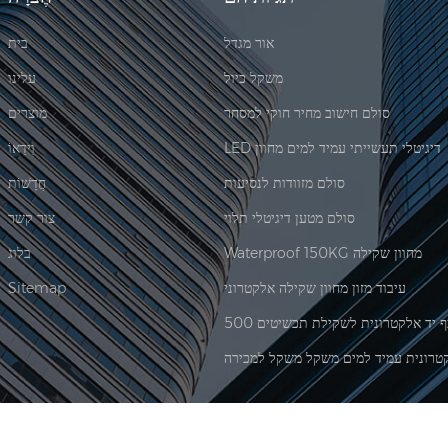
אור מגדל
בית
משקל כיול
עלינו
סולם חישוב מחיר חוקי למסחר
מוצרים
LED דיגיטלי תעשייתי עמיד למים מחוון
וִידֵאוֹ
סולם מזוודות לנסיעות
חֲדָשׁוֹת
סולם מטען דיגיטלי תלוי
צור קשר
Waterproof 150KG מחוון שקילה
בלוג
עיבוד מזון מחוון שקילה אלקטרוני
Sitemap
טרונית עמיד למים משקל משקל למכירה
|
XML
© 2026 Xiamen Jadever Scale Co., Ltd. כל הזכויות שמורות. |