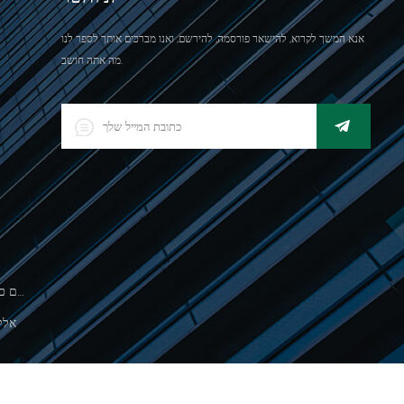
אנא המשך לקרוא, להישאר פורסמה, להירשם, ואנו מברכים אותך לספר לנו
מה אתה חושב.
500 גרםסולם כף יד אלקטרונית לשקילת תכשיטים
אלק