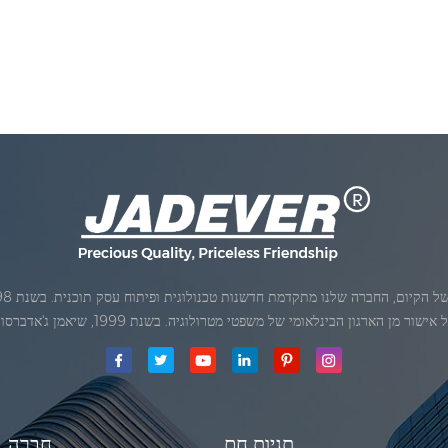
ן הארגון הבינלאומי של משפטי מטרולוגיה. בשנת 1999, שיאמן ג'אדברסולם ושות 'בע"מהיה
תגיות חם
חֶברָה