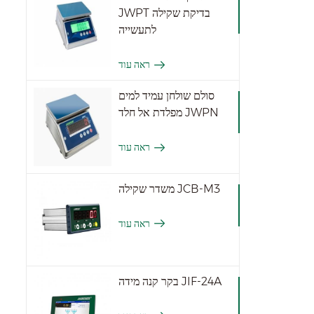
JWPT בדיקת שקילה
לתעשייה
ראה עוד
סולם שולחן עמיד למים
מפלדת אל חלד JWPN
ראה עוד
משדר שקילה JCB-M3
ראה עוד
בקר קנה מידה JIF-24A