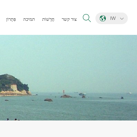
IW
צור קשר
חֲדָשׁוֹת
תמיכה
פִּתָרוֹן