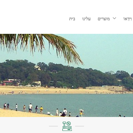
וִידֵאוֹ
מוצרים
עלינו
בית