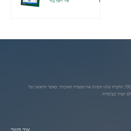
ראה עוד
ג'אדברנוסדה בחודש יולי 1986. 1986. במהלךהשנים הראשונות של הקיום, החברה שלנו מתקדמת חדשנות טכנולוגית ופיתוח עסק תוכנית. בשנת 1998, החברה שלנו השיגה את המטרה האיכותי, כאשר הראשון של
צור קשר